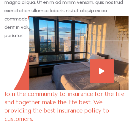
magna aliqua. Ut enim ad minim veniam, quis nostrud
exercitation ullamco laboris nisi ut aliquip ex ea
commodo consequat. Duis aute irure dolor in reprehen
derit in voluptate velit esse cillum dolore eu fugiat nulla
pariatur.
Join the community to insurance for the life
and together make the life best. We
providing the best insurance policy to
customers.